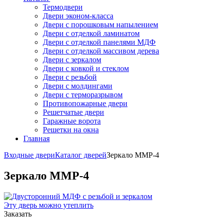
Термодвери
Двери эконом-класса
Двери с порошковым напылением
Двери с отделкой ламинатом
Двери с отделкой панелями МДФ
Двери с отделкой массивом дерева
Двери с зеркалом
Двери с ковкой и стеклом
Двери с резьбой
Двери с молдингами
Двери с терморазрывом
Противопожарные двери
Решетчатые двери
Гаражные ворота
Решетки на окна
Главная
Входные двери
Каталог дверей
Зеркало ММР-4
Зеркало ММР-4
Эту дверь можно утеплить
Заказать