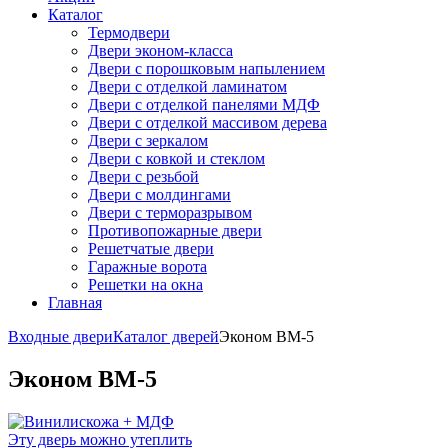
Каталог
Термодвери
Двери эконом-класса
Двери с порошковым напылением
Двери с отделкой ламинатом
Двери с отделкой панелями МДФ
Двери с отделкой массивом дерева
Двери с зеркалом
Двери с ковкой и стеклом
Двери с резьбой
Двери с молдингами
Двери с терморазрывом
Противопожарные двери
Решетчатые двери
Гаражные ворота
Решетки на окна
Главная
Входные двери
Каталог дверей
Эконом ВМ-5
Эконом ВМ-5
Эту дверь можно утеплить