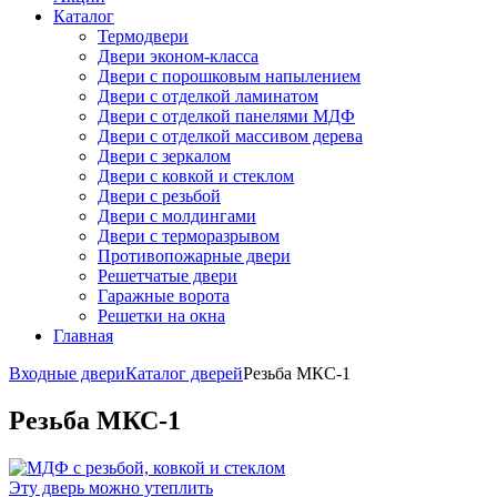
Каталог
Термодвери
Двери эконом-класса
Двери с порошковым напылением
Двери с отделкой ламинатом
Двери с отделкой панелями МДФ
Двери с отделкой массивом дерева
Двери с зеркалом
Двери с ковкой и стеклом
Двери с резьбой
Двери с молдингами
Двери с терморазрывом
Противопожарные двери
Решетчатые двери
Гаражные ворота
Решетки на окна
Главная
Входные двери
Каталог дверей
Резьба МКС-1
Резьба МКС-1
Эту дверь можно утеплить