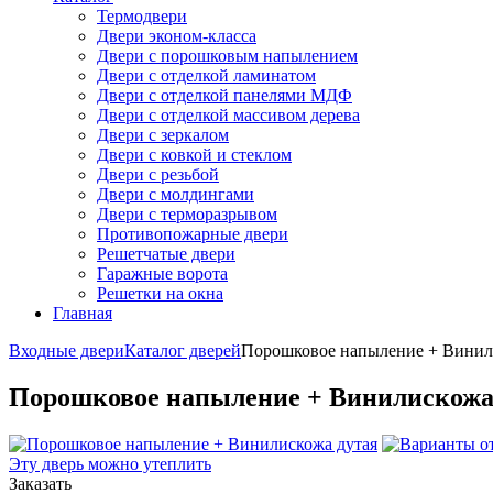
Термодвери
Двери эконом-класса
Двери с порошковым напылением
Двери с отделкой ламинатом
Двери с отделкой панелями МДФ
Двери с отделкой массивом дерева
Двери с зеркалом
Двери с ковкой и стеклом
Двери с резьбой
Двери с молдингами
Двери с терморазрывом
Противопожарные двери
Решетчатые двери
Гаражные ворота
Решетки на окна
Главная
Входные двери
Каталог дверей
Порошковое напыление + Винил
Порошковое напыление + Винилискожа
Эту дверь можно утеплить
Заказать