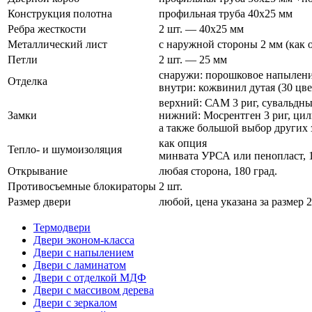
Конструкция полотна
профильная труба 40х25 мм
Ребра жесткости
2 шт. — 40х25 мм
Металлический лист
с наружной стороны 2 мм (как 
Петли
2 шт. — 25 мм
снаружи: порошковое напыление
Отделка
внутри: кожвинил дутая (30 цве
верхний: САМ 3 риг, сувальдн
Замки
нижний: Мосрентген 3 риг, ци
а также большой выбор других 
как опция
Тепло- и шумоизоляция
минвата УРСА или пенопласт, 1
Открывание
любая сторона, 180 град.
Противосъемные блокираторы
2 шт.
Размер двери
любой, цена указана за размер 
Термодвери
Двери эконом-класса
Двери с напылением
Двери с ламинатом
Двери с отделкой МДФ
Двери с массивом дерева
Двери с зеркалом