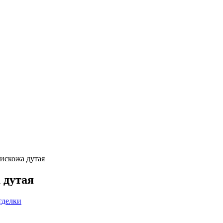
искожа дутая
 дутая