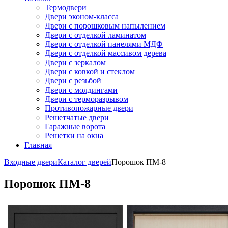
Термодвери
Двери эконом-класса
Двери с порошковым напылением
Двери с отделкой ламинатом
Двери с отделкой панелями МДФ
Двери с отделкой массивом дерева
Двери с зеркалом
Двери с ковкой и стеклом
Двери с резьбой
Двери с молдингами
Двери с терморазрывом
Противопожарные двери
Решетчатые двери
Гаражные ворота
Решетки на окна
Главная
Входные двери
Каталог дверей
Порошок ПМ-8
Порошок ПМ-8