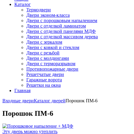
Каталог
Термодвери
Двери эконом-класса
Двери с порошковым напылением
Двери с отделкой ламинатом
Двери с отделкой панелями МДФ
Двери с отделкой массивом дерева
Двери с зеркалом
Двери с ковкой и стеклом
Двери с резьбой
Двери с молдингами
Двери с терморазрывом
Противопожарные двери
Решетчатые двери
Гаражные ворота
Решетки на окна
Главная
Входные двери
Каталог дверей
Порошок ПМ-6
Порошок ПМ-6
Эту дверь можно утеплить