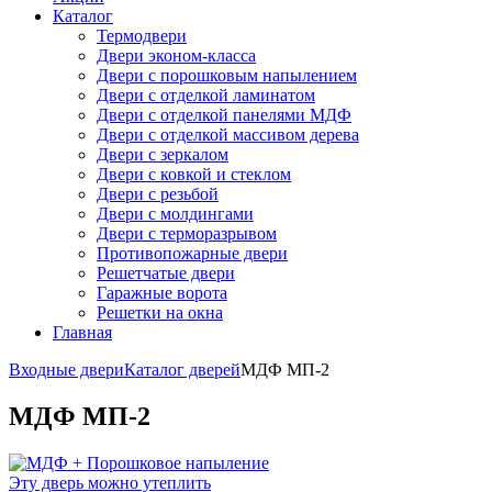
Каталог
Термодвери
Двери эконом-класса
Двери с порошковым напылением
Двери с отделкой ламинатом
Двери с отделкой панелями МДФ
Двери с отделкой массивом дерева
Двери с зеркалом
Двери с ковкой и стеклом
Двери с резьбой
Двери с молдингами
Двери с терморазрывом
Противопожарные двери
Решетчатые двери
Гаражные ворота
Решетки на окна
Главная
Входные двери
Каталог дверей
МДФ МП-2
МДФ МП-2
Эту дверь можно утеплить