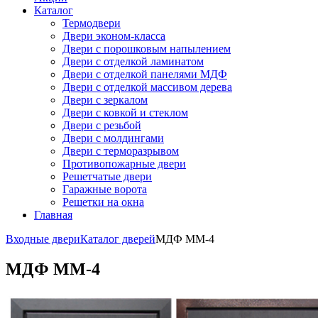
Каталог
Термодвери
Двери эконом-класса
Двери с порошковым напылением
Двери с отделкой ламинатом
Двери с отделкой панелями МДФ
Двери с отделкой массивом дерева
Двери с зеркалом
Двери с ковкой и стеклом
Двери с резьбой
Двери с молдингами
Двери с терморазрывом
Противопожарные двери
Решетчатые двери
Гаражные ворота
Решетки на окна
Главная
Входные двери
Каталог дверей
МДФ ММ-4
МДФ ММ-4