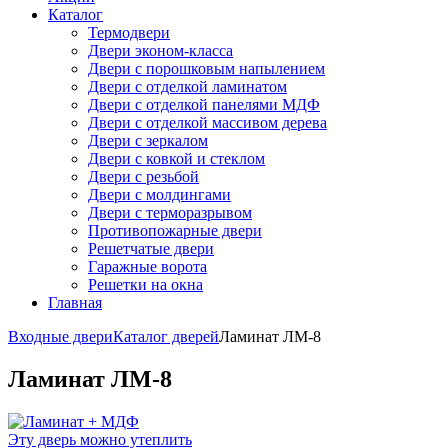
Каталог
Термодвери
Двери эконом-класса
Двери с порошковым напылением
Двери с отделкой ламинатом
Двери с отделкой панелями МДФ
Двери с отделкой массивом дерева
Двери с зеркалом
Двери с ковкой и стеклом
Двери с резьбой
Двери с молдингами
Двери с терморазрывом
Противопожарные двери
Решетчатые двери
Гаражные ворота
Решетки на окна
Главная
Входные двери
Каталог дверей
Ламинат ЛМ-8
Ламинат ЛМ-8
Эту дверь можно утеплить