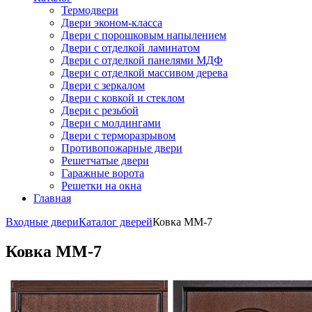
Термодвери
Двери эконом-класса
Двери с порошковым напылением
Двери с отделкой ламинатом
Двери с отделкой панелями МДФ
Двери с отделкой массивом дерева
Двери с зеркалом
Двери с ковкой и стеклом
Двери с резьбой
Двери с молдингами
Двери с терморазрывом
Противопожарные двери
Решетчатые двери
Гаражные ворота
Решетки на окна
Главная
Входные двери
Каталог дверей
Ковка ММ-7
Ковка ММ-7