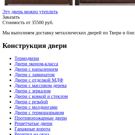
Эту дверь можно утеплить
Заказать
Стоимость от
35500
руб.
Мы выполняем доставку металлических дверей по Твери и бли
Конструкция двери
Термодвери
Двери эконом-класса
Двери с напылением
Двери с ламинатом
Двери с отделкой МДФ
Двери с массивом дерева
Двери с зеркалом
Двери с ковкой и стеклом
Двери с резьбой
Двери с молдингами
Двери с терморазрывом
Противопожарные двери
Решетчатые двери
Гаражные ворота
Решетки на окна