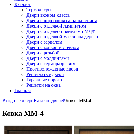
Каталог
Термодвери
Двери эконом-класса
Двери с порошковым напылением
Двери с отделкой ламинатом
Двери с отделкой панелями МДФ
Двери с отделкой массивом дерева
Двери с зеркалом
Двери с ковкой и стеклом
Двери с резьбой
Двери с молдингами
Двери с терморазрывом
Противопожарные двери
Решетчатые двери
Гаражные ворота
Решетки на окна
Главная
Входные двери
Каталог дверей
Ковка ММ-4
Ковка ММ-4