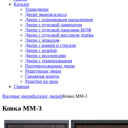
Каталог
Термодвери
Двери эконом-класса
Двери с порошковым напылением
Двери с отделкой ламинатом
Двери с отделкой панелями МДФ
Двери с отделкой массивом дерева
Двери с зеркалом
Двери с ковкой и стеклом
Двери с резьбой
Двери с молдингами
Двери с терморазрывом
Противопожарные двери
Решетчатые двери
Гаражные ворота
Решетки на окна
Главная
Входные двери
Каталог дверей
Ковка ММ-3
Ковка ММ-3