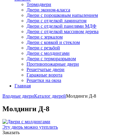
Термодвери
Двери эконом-класса
Двери с порошковым напылением
Двери с отделкой ламинатом
Двери с отделкой панелями МДФ
Двери с отделкой массивом дерева
Двери с зеркалом
Двери с ковкой и стеклом
Двери с резьбой
Двери с молдингами
Двери с терморазрывом
Противопожарные двери
Решетчатые двери
Гаражные ворота
Решетки на окна
Главная
Входные двери
Каталог дверей
Молдинги Д-8
Молдинги Д-8
Эту дверь можно утеплить
Заказать