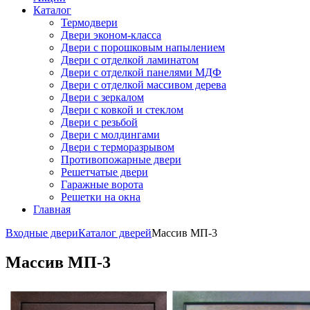
Каталог
Термодвери
Двери эконом-класса
Двери с порошковым напылением
Двери с отделкой ламинатом
Двери с отделкой панелями МДФ
Двери с отделкой массивом дерева
Двери с зеркалом
Двери с ковкой и стеклом
Двери с резьбой
Двери с молдингами
Двери с терморазрывом
Противопожарные двери
Решетчатые двери
Гаражные ворота
Решетки на окна
Главная
Входные двери
Каталог дверей
Массив МП-3
Массив МП-3